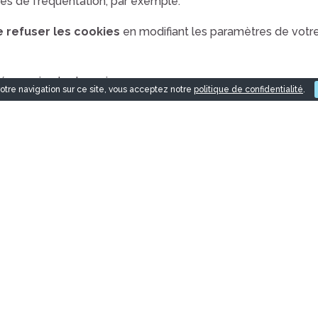
es de fréquentation, par exemple.
 refuser les cookies
en modifiant les paramètres de votr
urée maximale de
mois.
otre navigation sur ce site, vous acceptez notre
politique de confidentialité
.
 nous faisons usage des cookies, lisez notre
Politique de Con
ET ATTRIBUTION DE JURIDICTION.
ite
https://jaia-obm.com/
est soumis au droit français. En de
on aux tribunaux compétents.