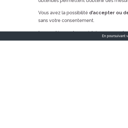
obtenues permettent d’obtenir des mesur
Vous avez la possibilité
d’accepter ou de
sans votre consentement.
Les cookies sont enregistrés pour une d
En poursuivant v
Pour plus d’informations sur la façon dont
6 – DROIT APPLICABLE 
Tout litige en relation avec l’utilisation du s
est fait attribution exclusive de juridicti