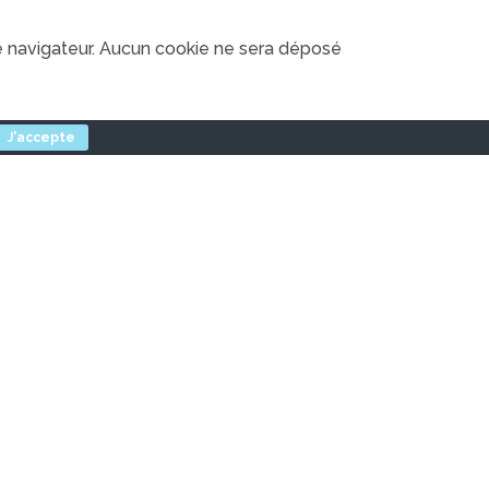
e navigateur. Aucun cookie ne sera déposé
J'accepte
fidentialité
.
hors des cas où la loi ne le permet pas, il