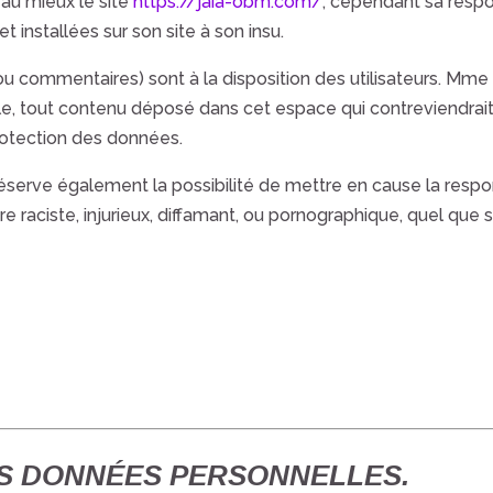
 au mieux le site
https://jaia-obm.com/
, cependant sa respo
 installées sur son site à son insu.
 commentaires) sont à la disposition des utilisateurs.
Mme 
, tout contenu déposé dans cet espace qui contreviendrait à
 protection des données.
éserve également la possibilité de mettre en cause la responsa
ciste, injurieux, diffamant, ou pornographique, quel que soi
DES DONNÉES PERSONNELLES.