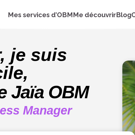
Mes services d’OBM
Me découvrir
Blog
C
 je suis
ile,
de Jaïa OBM
ness Manager