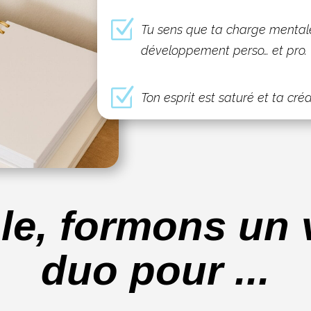
Z
Tu sens que ta charge mentale
développement perso… et pro.
Z
Ton esprit est saturé et ta cré
e, formons un v
duo pour ...