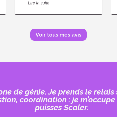
Lire la suite
Voir tous mes avis
ne de génie. Je prends le relais 
stion, coordination : je m’occupe
puisses Scaler.