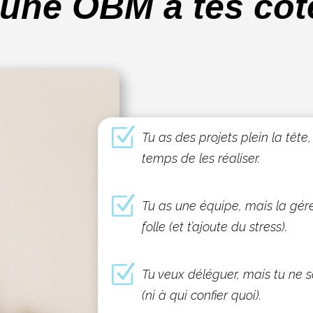
’une OBM à tes côt
Z
Tu as des projets plein la tête
temps de les réaliser.
Z
Tu as une équipe, mais la gér
folle (et t’ajoute du stress).
Z
Tu veux déléguer, mais tu ne
(ni à qui confier quoi).