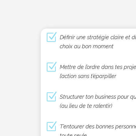
Z
Définir une stratégie claire et 
choix au bon moment
Z
Mettre de l’ordre dans tes proje
l’action sans t’éparpiller
Z
Structurer ton business pour qu
(au lieu de te ralentir)
Z
T’entourer des bonnes personne
toute seule