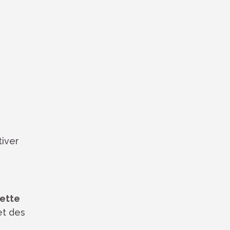
tiver
ette
et des