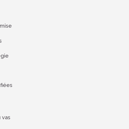
 mise
s
égie
ifiées
u vas