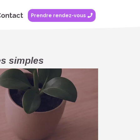
ontact
Prendre rendez-vous

es simples