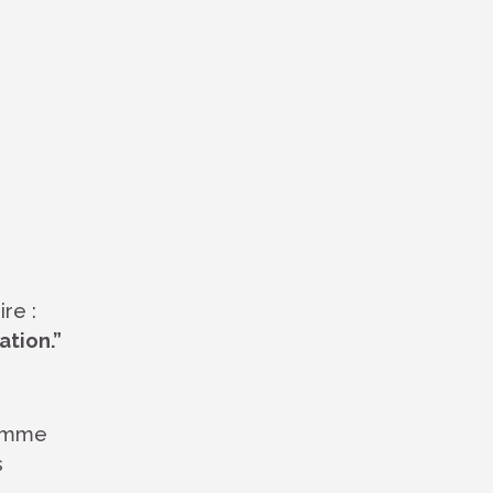
e
ire :
ation.”
comme
s